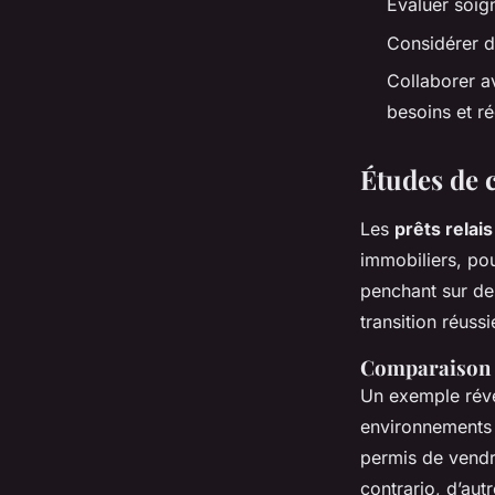
Évaluer soi
Considérer d
Collaborer av
besoins et ré
Études de 
Les
prêts relais
immobiliers, pou
penchant sur d
transition réussi
Comparaison de
Un exemple révél
environnements 
permis de vendre
contrario, d’aut