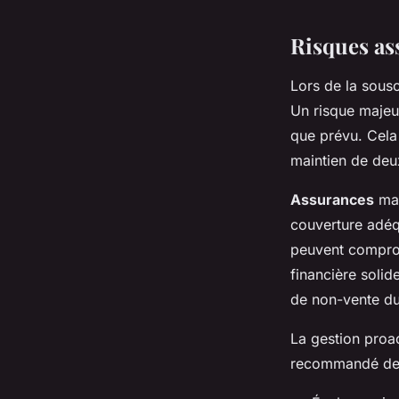
Risques ass
Lors de la sous
Un risque majeur
que prévu. Cel
maintien de deux
Assurances
mal
couverture adéq
peuvent comprom
financière solid
de non-vente du
La gestion proa
recommandé de