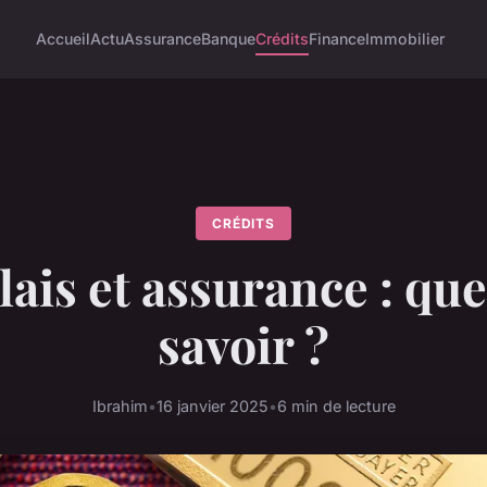
Accueil
Actu
Assurance
Banque
Crédits
Finance
Immobilier
CRÉDITS
lais et assurance : que
savoir ?
Ibrahim
•
16 janvier 2025
•
6 min de lecture