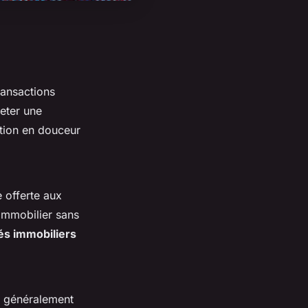
transactions
heter une
sition en douceur
e offerte aux
 immobilier sans
s immobiliers
ue généralement