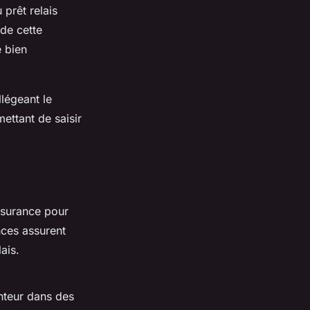
 prêt relais
 de cette
e bien
llégeant le
ettant de saisir
ssurance pour
nces assurent
ais.
nteur dans des