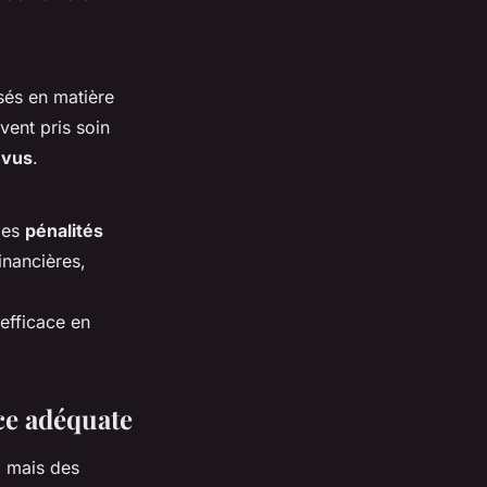
sés en matière
vent pris soin
évus
.
 des
pénalités
inancières,
efficace en
nce adéquate
, mais des