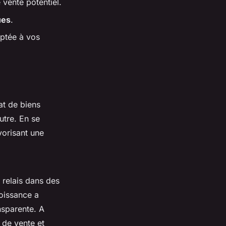
 vente potentiel.
ues
.
aptée à vos
at de biens
utre. En se
avorisant une
 relais dans des
oissance a
nsparente. A
 de vente et